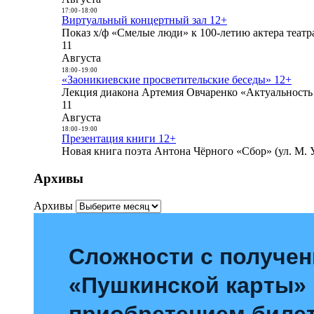
17:00
-
18:00
Виртуальный концертный зал 12+
Показ х/ф «Смелые люди» к 100-летию актера театра
11
Августа
18:00
-
19:00
«Заоникиевские просветительские беседы» 12+
Лекция диакона Артемия Овчаренко «Актуальность 
11
Августа
18:00
-
19:00
Презентация книги 12+
Новая книга поэта Антона Чёрного «Сбор» (ул. М. У
Архивы
Архивы
Сложности с получе
«Пушкинской карты»
приобретением билет