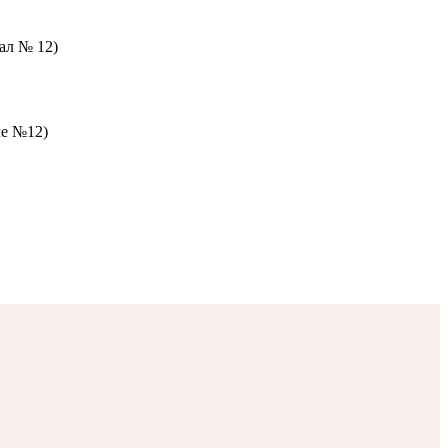
зал № 12)
ле №12)