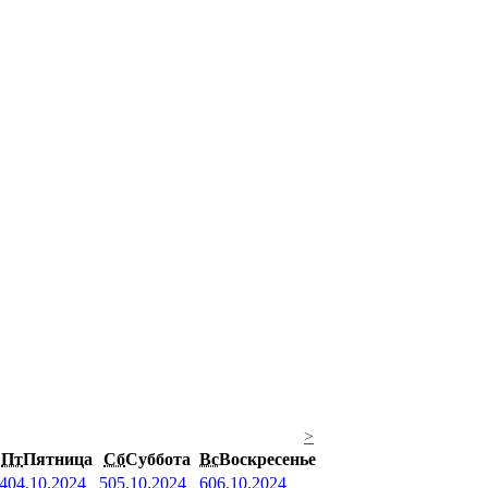
>
Пт
Пятница
Сб
Суббота
Вс
Воскресенье
4
04.10.2024
5
05.10.2024
6
06.10.2024