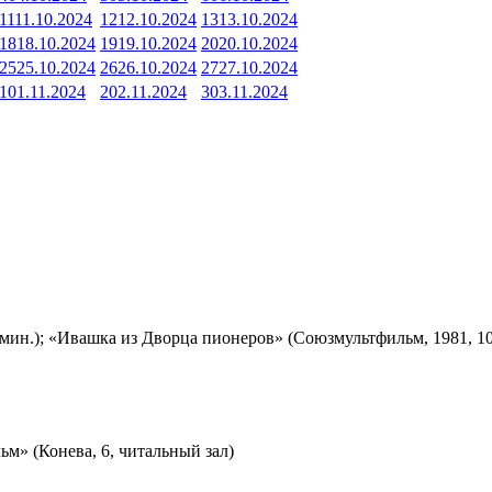
11
11.10.2024
12
12.10.2024
13
13.10.2024
18
18.10.2024
19
19.10.2024
20
20.10.2024
25
25.10.2024
26
26.10.2024
27
27.10.2024
1
01.11.2024
2
02.11.2024
3
03.11.2024
мин.); «Ивашка из Дворца пионеров» (Союзмультфильм, 1981, 10
м» (Конева, 6, читальный зал)