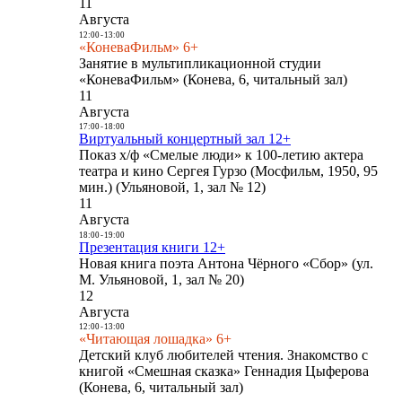
11
Августа
12:00
-
13:00
«КоневаФильм» 6+
Занятие в мультипликационной студии
«КоневаФильм» (Конева, 6, читальный зал)
11
Августа
17:00
-
18:00
Виртуальный концертный зал 12+
Показ х/ф «Смелые люди» к 100-летию актера
театра и кино Сергея Гурзо (Мосфильм, 1950, 95
мин.) (Ульяновой, 1, зал № 12)
11
Августа
18:00
-
19:00
Презентация книги 12+
Новая книга поэта Антона Чёрного «Сбор» (ул.
М. Ульяновой, 1, зал № 20)
12
Августа
12:00
-
13:00
«Читающая лошадка» 6+
Детский клуб любителей чтения. Знакомство с
книгой «Смешная сказка» Геннадия Цыферова
(Конева, 6, читальный зал)