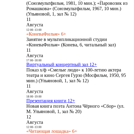
(Союзмультфильм, 1981, 10 мин.); «Паровозик из
Ромашкова» (Союзмультфильм, 1967, 10 мин.)
(Ульяновой, 1, зал № 12)
11
Августа
12:00
-
13:00
«КоневаФильм» 6+
Занятие в мультипликационной студии
«КоневаФильм» (Конева, 6, читальный зал)
11
Августа
17:00
-
18:00
Виртуальный концертный зал 12+
Показ х/ф «Смелые люди» к 100-летию актера
театра и кино Сергея Гурзо (Мосфильм, 1950, 95
мин.) (Ульяновой, 1, зал № 12)
11
Августа
18:00
-
19:00
Презентация книги 12+
Новая книга поэта Антона Чёрного «Сбор» (ул.
М. Ульяновой, 1, зал № 20)
12
Августа
12:00
-
13:00
«Читающая лошадка» 6+