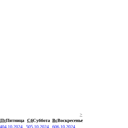
>
Пт
Пятница
Сб
Суббота
Вс
Воскресенье
4
04.10.2024
5
05.10.2024
6
06.10.2024