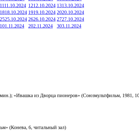
11
11.10.2024
12
12.10.2024
13
13.10.2024
18
18.10.2024
19
19.10.2024
20
20.10.2024
25
25.10.2024
26
26.10.2024
27
27.10.2024
1
01.11.2024
2
02.11.2024
3
03.11.2024
мин.); «Ивашка из Дворца пионеров» (Союзмультфильм, 1981, 10
м» (Конева, 6, читальный зал)