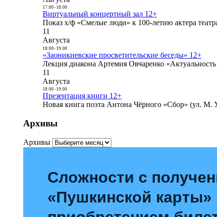
17:00
-
18:00
Виртуальный концертный зал 12+
Показ х/ф «Смелые люди» к 100-летию актера театра
11
Августа
18:00
-
19:00
«Заоникиевские просветительские беседы» 12+
Лекция диакона Артемия Овчаренко «Актуальность 
11
Августа
18:00
-
19:00
Презентация книги 12+
Новая книга поэта Антона Чёрного «Сбор» (ул. М. У
Архивы
Архивы
Сложности с получе
«Пушкинской карты»
приобретением билет