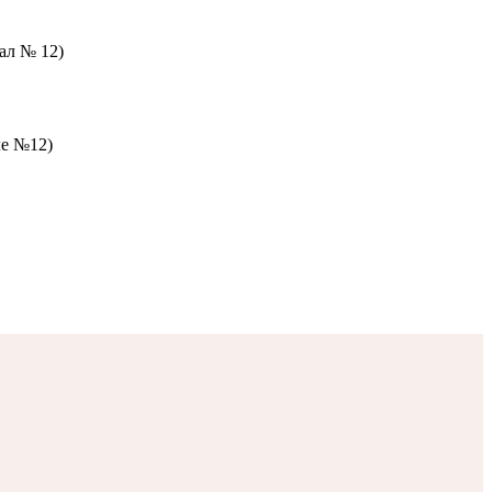
зал № 12)
ле №12)