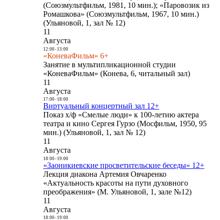
(Союзмультфильм, 1981, 10 мин.); «Паровозик из
Ромашкова» (Союзмультфильм, 1967, 10 мин.)
(Ульяновой, 1, зал № 12)
11
Августа
12:00
-
13:00
«КоневаФильм» 6+
Занятие в мультипликационной студии
«КоневаФильм» (Конева, 6, читальный зал)
11
Августа
17:00
-
18:00
Виртуальный концертный зал 12+
Показ х/ф «Смелые люди» к 100-летию актера
театра и кино Сергея Гурзо (Мосфильм, 1950, 95
мин.) (Ульяновой, 1, зал № 12)
11
Августа
18:00
-
19:00
«Заоникиевские просветительские беседы» 12+
Лекция диакона Артемия Овчаренко
«Актуальность красоты на пути духовного
преображения» (М. Ульяновой, 1, зале №12)
11
Августа
18:00
-
19:00