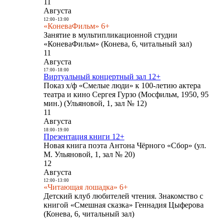
11
Августа
12:00
-
13:00
«КоневаФильм» 6+
Занятие в мультипликационной студии
«КоневаФильм» (Конева, 6, читальный зал)
11
Августа
17:00
-
18:00
Виртуальный концертный зал 12+
Показ х/ф «Смелые люди» к 100-летию актера
театра и кино Сергея Гурзо (Мосфильм, 1950, 95
мин.) (Ульяновой, 1, зал № 12)
11
Августа
18:00
-
19:00
Презентация книги 12+
Новая книга поэта Антона Чёрного «Сбор» (ул.
М. Ульяновой, 1, зал № 20)
12
Августа
12:00
-
13:00
«Читающая лошадка» 6+
Детский клуб любителей чтения. Знакомство с
книгой «Смешная сказка» Геннадия Цыферова
(Конева, 6, читальный зал)