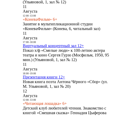
(Ульяновой, 1, зал № 12)
11
Августа
12:00
-
13:00
«КоневаФильм» 6+
Занятие в мультипликационной студии
«КоневаФильм» (Конева, 6, читальный зал)
11
Августа
17:00
-
18:00
Виртуальный концертный зал 12+
Показ х/ф «Смелые люди» к 100-летию актера
театра и кино Сергея Гурзо (Мосфильм, 1950, 95
мин.) (Ульяновой, 1, зал № 12)
11
Августа
18:00
-
19:00
Презентация книги 12+
Новая книга поэта Антона Чёрного «Сбор» (ул.
М. Ульяновой, 1, зал № 20)
12
Августа
12:00
-
13:00
«Читающая лошадка» 6+
Детский клуб любителей чтения. Знакомство с
книгой «Смешная сказка» Геннадия Цыферова