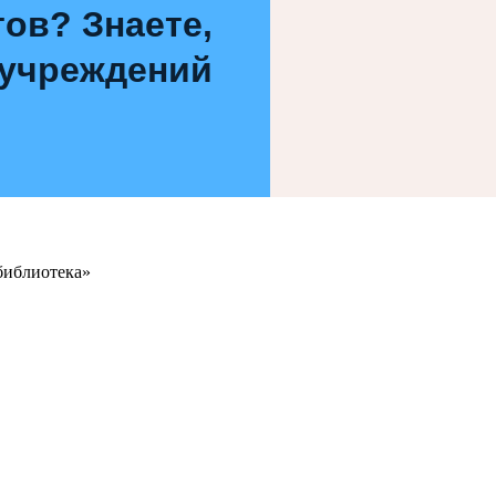
ов? Знаете,
 учреждений
библиотека»