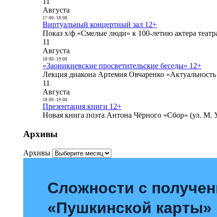
11
Августа
17:00
-
18:00
Виртуальный концертный зал 12+
Показ х/ф «Смелые люди» к 100-летию актера театра
11
Августа
18:00
-
19:00
«Заоникиевские просветительские беседы» 12+
Лекция диакона Артемия Овчаренко «Актуальность 
11
Августа
18:00
-
19:00
Презентация книги 12+
Новая книга поэта Антона Чёрного «Сбор» (ул. М. У
Архивы
Архивы
Сложности с получе
«Пушкинской карты»