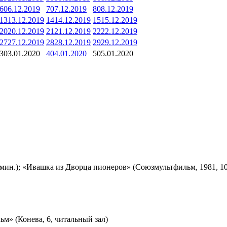
6
06.12.2019
7
07.12.2019
8
08.12.2019
13
13.12.2019
14
14.12.2019
15
15.12.2019
20
20.12.2019
21
21.12.2019
22
22.12.2019
27
27.12.2019
28
28.12.2019
29
29.12.2019
3
03.01.2020
4
04.01.2020
5
05.01.2020
мин.); «Ивашка из Дворца пионеров» (Союзмультфильм, 1981, 10
м» (Конева, 6, читальный зал)