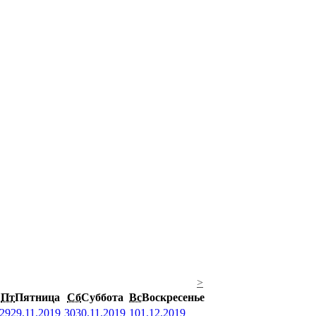
>
Пт
Пятница
Сб
Суббота
Вс
Воскресенье
29
29.11.2019
30
30.11.2019
1
01.12.2019