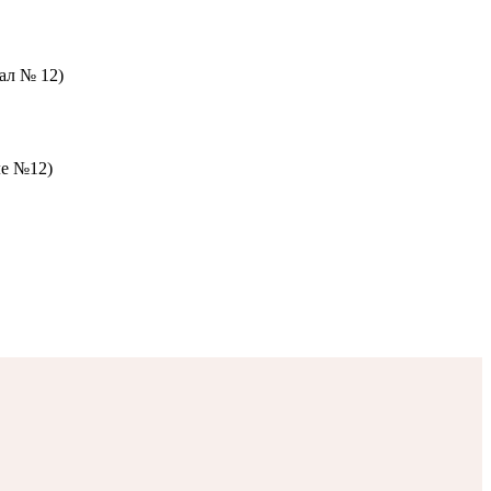
зал № 12)
ле №12)