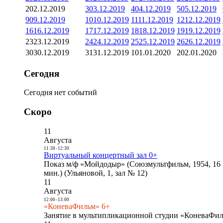
2
02.12.2019
3
03.12.2019
4
04.12.2019
5
05.12.2019
9
09.12.2019
10
10.12.2019
11
11.12.2019
12
12.12.2019
16
16.12.2019
17
17.12.2019
18
18.12.2019
19
19.12.2019
23
23.12.2019
24
24.12.2019
25
25.12.2019
26
26.12.2019
30
30.12.2019
31
31.12.2019
1
01.01.2020
2
02.01.2020
Сегодня
Сегодня нет событий
Скоро
11
Августа
11:30
-
12:30
Виртуальный концертный зал 0+
Показ м/ф «Мойдодыр» (Союзмультфильм, 1954, 16 
мин.) (Ульяновой, 1, зал № 12)
11
Августа
12:00
-
13:00
«КоневаФильм» 6+
Занятие в мультипликационной студии «КоневаФиль