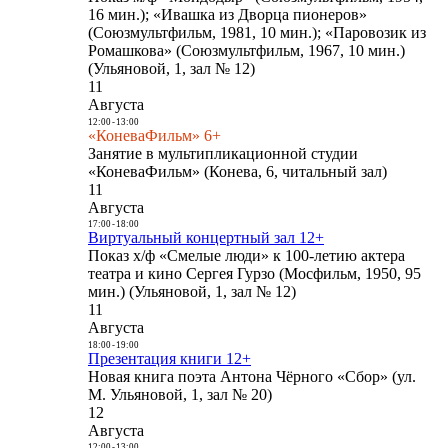
16 мин.); «Ивашка из Дворца пионеров»
(Союзмультфильм, 1981, 10 мин.); «Паровозик из
Ромашкова» (Союзмультфильм, 1967, 10 мин.)
(Ульяновой, 1, зал № 12)
11
Августа
12:00
-
13:00
«КоневаФильм» 6+
Занятие в мультипликационной студии
«КоневаФильм» (Конева, 6, читальный зал)
11
Августа
17:00
-
18:00
Виртуальный концертный зал 12+
Показ х/ф «Смелые люди» к 100-летию актера
театра и кино Сергея Гурзо (Мосфильм, 1950, 95
мин.) (Ульяновой, 1, зал № 12)
11
Августа
18:00
-
19:00
Презентация книги 12+
Новая книга поэта Антона Чёрного «Сбор» (ул.
М. Ульяновой, 1, зал № 20)
12
Августа
12:00
-
13:00