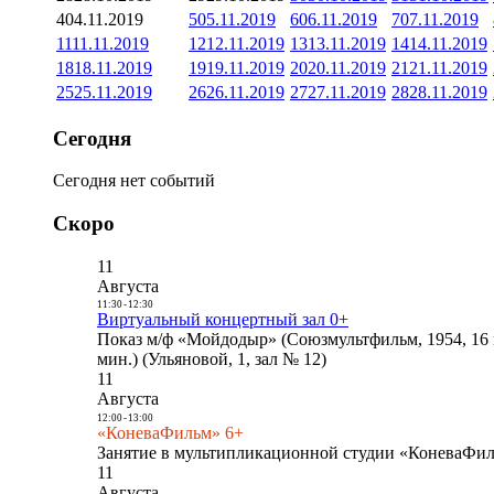
4
04.11.2019
5
05.11.2019
6
06.11.2019
7
07.11.2019
11
11.11.2019
12
12.11.2019
13
13.11.2019
14
14.11.2019
18
18.11.2019
19
19.11.2019
20
20.11.2019
21
21.11.2019
25
25.11.2019
26
26.11.2019
27
27.11.2019
28
28.11.2019
Сегодня
Сегодня нет событий
Скоро
11
Августа
11:30
-
12:30
Виртуальный концертный зал 0+
Показ м/ф «Мойдодыр» (Союзмультфильм, 1954, 16 
мин.) (Ульяновой, 1, зал № 12)
11
Августа
12:00
-
13:00
«КоневаФильм» 6+
Занятие в мультипликационной студии «КоневаФиль
11
Августа