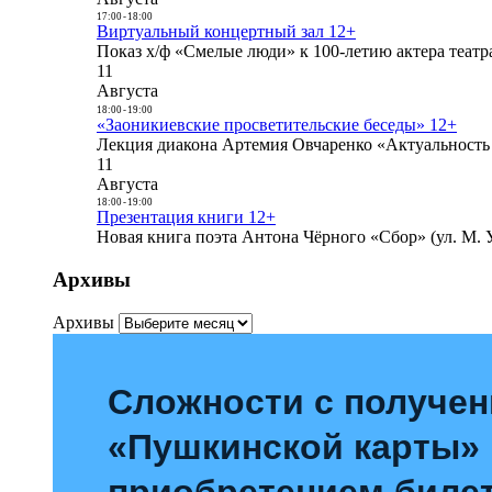
17:00
-
18:00
Виртуальный концертный зал 12+
Показ х/ф «Смелые люди» к 100-летию актера театра
11
Августа
18:00
-
19:00
«Заоникиевские просветительские беседы» 12+
Лекция диакона Артемия Овчаренко «Актуальность 
11
Августа
18:00
-
19:00
Презентация книги 12+
Новая книга поэта Антона Чёрного «Сбор» (ул. М. У
Архивы
Архивы
Сложности с получе
«Пушкинской карты»
приобретением билет