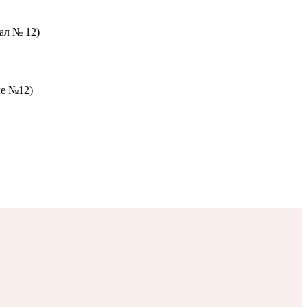
зал № 12)
ле №12)