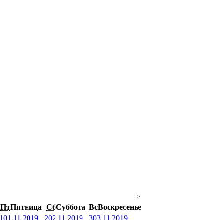
>
Пт
Пятница
Сб
Суббота
Вс
Воскресенье
1
01.11.2019
2
02.11.2019
3
03.11.2019