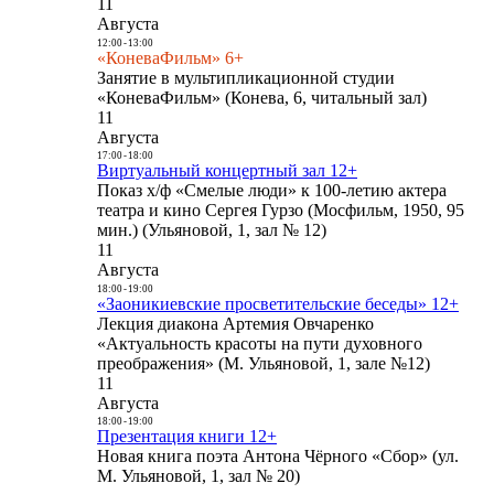
11
Августа
12:00
-
13:00
«КоневаФильм» 6+
Занятие в мультипликационной студии
«КоневаФильм» (Конева, 6, читальный зал)
11
Августа
17:00
-
18:00
Виртуальный концертный зал 12+
Показ х/ф «Смелые люди» к 100-летию актера
театра и кино Сергея Гурзо (Мосфильм, 1950, 95
мин.) (Ульяновой, 1, зал № 12)
11
Августа
18:00
-
19:00
«Заоникиевские просветительские беседы» 12+
Лекция диакона Артемия Овчаренко
«Актуальность красоты на пути духовного
преображения» (М. Ульяновой, 1, зале №12)
11
Августа
18:00
-
19:00
Презентация книги 12+
Новая книга поэта Антона Чёрного «Сбор» (ул.
М. Ульяновой, 1, зал № 20)