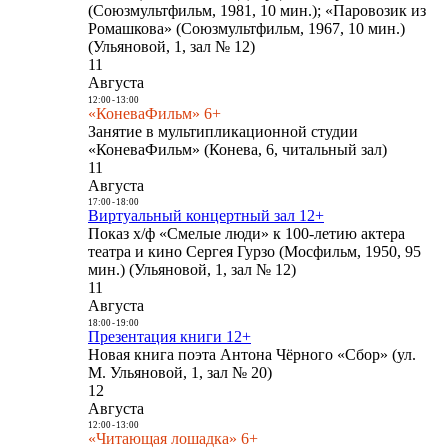
(Союзмультфильм, 1981, 10 мин.); «Паровозик из
Ромашкова» (Союзмультфильм, 1967, 10 мин.)
(Ульяновой, 1, зал № 12)
11
Августа
12:00
-
13:00
«КоневаФильм» 6+
Занятие в мультипликационной студии
«КоневаФильм» (Конева, 6, читальный зал)
11
Августа
17:00
-
18:00
Виртуальный концертный зал 12+
Показ х/ф «Смелые люди» к 100-летию актера
театра и кино Сергея Гурзо (Мосфильм, 1950, 95
мин.) (Ульяновой, 1, зал № 12)
11
Августа
18:00
-
19:00
Презентация книги 12+
Новая книга поэта Антона Чёрного «Сбор» (ул.
М. Ульяновой, 1, зал № 20)
12
Августа
12:00
-
13:00
«Читающая лошадка» 6+