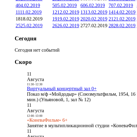
4
04.02.2019
5
05.02.2019
6
06.02.2019
7
07.02.2019
11
11.02.2019
12
12.02.2019
13
13.02.2019
14
14.02.2019
18
18.02.2019
19
19.02.2019
20
20.02.2019
21
21.02.2019
25
25.02.2019
26
26.02.2019
27
27.02.2019
28
28.02.2019
Сегодня
Сегодня нет событий
Скоро
11
Августа
11:30
-
12:30
Виртуальный концертный зал 0+
Показ м/ф «Мойдодыр» (Союзмультфильм, 1954, 16 
мин.) (Ульяновой, 1, зал № 12)
11
Августа
12:00
-
13:00
«КоневаФильм» 6+
Занятие в мультипликационной студии «КоневаФиль
11
Августа