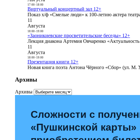
17:00
-
18:00
Виртуальный концертный зал 12+
Показ х/ф «Смелые люди» к 100-летию актера театра
11
Августа
18:00
-
19:00
«Заоникиевские просветительские беседы» 12+
Лекция диакона Артемия Овчаренко «Актуальность 
11
Августа
18:00
-
19:00
Презентация книги 12+
Новая книга поэта Антона Чёрного «Сбор» (ул. М. У
Архивы
Архивы
Сложности с получе
«Пушкинской карты»
приобретением билет