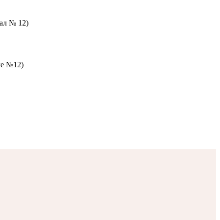
зал № 12)
ле №12)