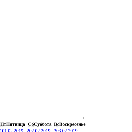
>
Пт
Пятница
Сб
Суббота
Вс
Воскресенье
1
01.02.2019
2
02.02.2019
3
03.02.2019