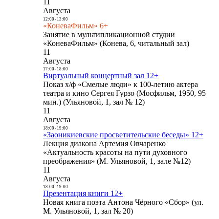
11
Августа
12:00
-
13:00
«КоневаФильм» 6+
Занятие в мультипликационной студии
«КоневаФильм» (Конева, 6, читальный зал)
11
Августа
17:00
-
18:00
Виртуальный концертный зал 12+
Показ х/ф «Смелые люди» к 100-летию актера
театра и кино Сергея Гурзо (Мосфильм, 1950, 95
мин.) (Ульяновой, 1, зал № 12)
11
Августа
18:00
-
19:00
«Заоникиевские просветительские беседы» 12+
Лекция диакона Артемия Овчаренко
«Актуальность красоты на пути духовного
преображения» (М. Ульяновой, 1, зале №12)
11
Августа
18:00
-
19:00
Презентация книги 12+
Новая книга поэта Антона Чёрного «Сбор» (ул.
М. Ульяновой, 1, зал № 20)