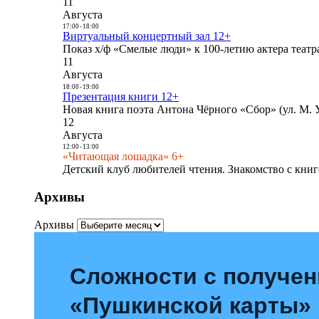
11
Августа
17:00
-
18:00
Виртуальный концертный зал 12+
Показ х/ф «Смелые люди» к 100-летию актера театра
11
Августа
18:00
-
19:00
Презентация книги 12+
Новая книга поэта Антона Чёрного «Сбор» (ул. М. У
12
Августа
12:00
-
13:00
«Читающая лошадка» 6+
Детский клуб любителей чтения. Знакомство с книг
Архивы
Архивы
Сложности с получе
«Пушкинской карты»