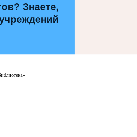
ов? Знаете,
 учреждений
библиотека»