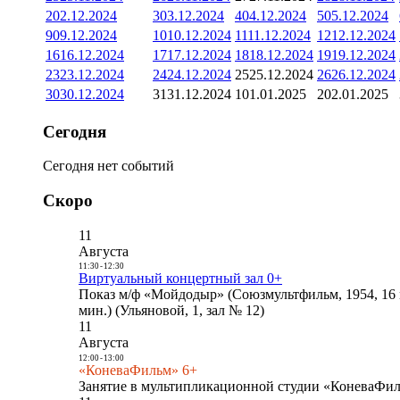
2
02.12.2024
3
03.12.2024
4
04.12.2024
5
05.12.2024
9
09.12.2024
10
10.12.2024
11
11.12.2024
12
12.12.2024
16
16.12.2024
17
17.12.2024
18
18.12.2024
19
19.12.2024
23
23.12.2024
24
24.12.2024
25
25.12.2024
26
26.12.2024
30
30.12.2024
31
31.12.2024
1
01.01.2025
2
02.01.2025
Сегодня
Сегодня нет событий
Скоро
11
Августа
11:30
-
12:30
Виртуальный концертный зал 0+
Показ м/ф «Мойдодыр» (Союзмультфильм, 1954, 16 
мин.) (Ульяновой, 1, зал № 12)
11
Августа
12:00
-
13:00
«КоневаФильм» 6+
Занятие в мультипликационной студии «КоневаФиль