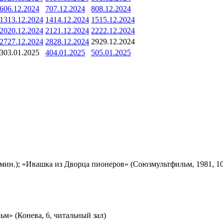
6
06.12.2024
7
07.12.2024
8
08.12.2024
13
13.12.2024
14
14.12.2024
15
15.12.2024
20
20.12.2024
21
21.12.2024
22
22.12.2024
27
27.12.2024
28
28.12.2024
29
29.12.2024
3
03.01.2025
4
04.01.2025
5
05.01.2025
мин.); «Ивашка из Дворца пионеров» (Союзмультфильм, 1981, 10
м» (Конева, 6, читальный зал)