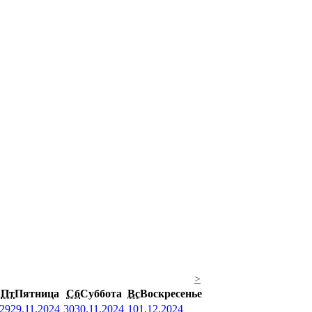
>
Пт
Пятница
Сб
Суббота
Вс
Воскресенье
29
29.11.2024
30
30.11.2024
1
01.12.2024