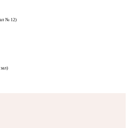
зал № 12)
зал)