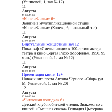
(Ульяновой, 1, зал № 12)
11
Августа
12:00
-
13:00
«КоневаФильм» 6+
Занятие в мультипликационной студии
«КоневаФильм» (Конева, 6, читальный зал)
11
Августа
17:00
-
18:00
Виртуальный концертный зал 12+
Показ х/ф «Смелые люди» к 100-летию актера
театра и кино Сергея Гурзо (Мосфильм, 1950, 95
мин.) (Ульяновой, 1, зал № 12)
11
Августа
18:00
-
19:00
Презентация книги 12+
Новая книга поэта Антона Чёрного «Сбор» (ул.
М. Ульяновой, 1, зал № 20)
12
Августа
12:00
-
13:00
«Читающая лошадка» 6+
Детский клуб любителей чтения. Знакомство с
книгой «Смешная сказка» Геннадия Цыферова