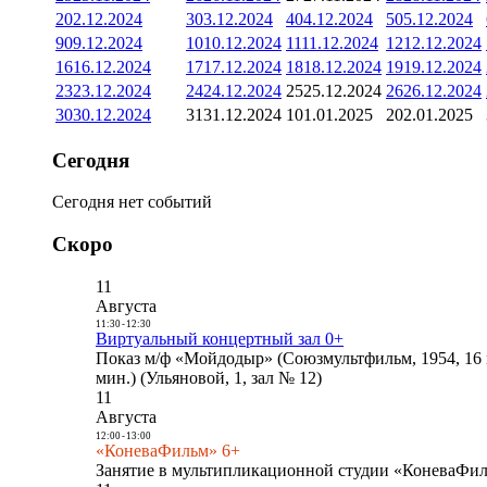
2
02.12.2024
3
03.12.2024
4
04.12.2024
5
05.12.2024
9
09.12.2024
10
10.12.2024
11
11.12.2024
12
12.12.2024
16
16.12.2024
17
17.12.2024
18
18.12.2024
19
19.12.2024
23
23.12.2024
24
24.12.2024
25
25.12.2024
26
26.12.2024
30
30.12.2024
31
31.12.2024
1
01.01.2025
2
02.01.2025
Сегодня
Сегодня нет событий
Скоро
11
Августа
11:30
-
12:30
Виртуальный концертный зал 0+
Показ м/ф «Мойдодыр» (Союзмультфильм, 1954, 16 
мин.) (Ульяновой, 1, зал № 12)
11
Августа
12:00
-
13:00
«КоневаФильм» 6+
Занятие в мультипликационной студии «КоневаФиль