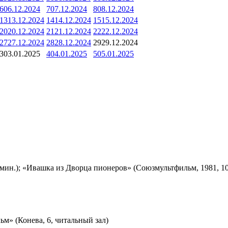
6
06.12.2024
7
07.12.2024
8
08.12.2024
13
13.12.2024
14
14.12.2024
15
15.12.2024
20
20.12.2024
21
21.12.2024
22
22.12.2024
27
27.12.2024
28
28.12.2024
29
29.12.2024
3
03.01.2025
4
04.01.2025
5
05.01.2025
мин.); «Ивашка из Дворца пионеров» (Союзмультфильм, 1981, 10
м» (Конева, 6, читальный зал)