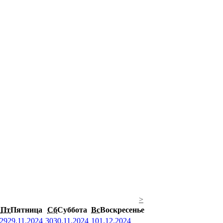
>
Пт
Пятница
Сб
Суббота
Вс
Воскресенье
29
29.11.2024
30
30.11.2024
1
01.12.2024