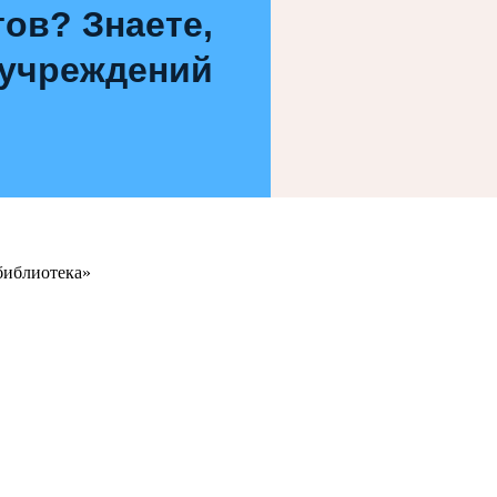
ов? Знаете,
 учреждений
библиотека»