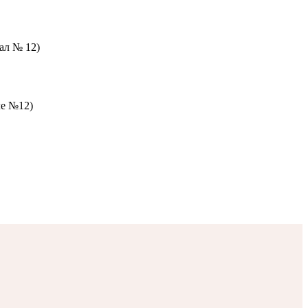
зал № 12)
ле №12)