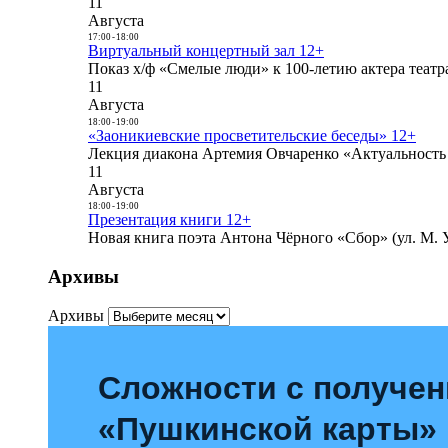
11
Августа
17:00
-
18:00
Виртуальный концертный зал 12+
Показ х/ф «Смелые люди» к 100-летию актера театра
11
Августа
18:00
-
19:00
«Заоникиевские просветительские беседы» 12+
Лекция диакона Артемия Овчаренко «Актуальность 
11
Августа
18:00
-
19:00
Презентация книги 12+
Новая книга поэта Антона Чёрного «Сбор» (ул. М. У
Архивы
Архивы
Сложности с получе
«Пушкинской карты»