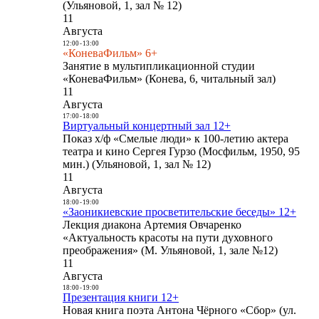
(Ульяновой, 1, зал № 12)
11
Августа
12:00
-
13:00
«КоневаФильм» 6+
Занятие в мультипликационной студии
«КоневаФильм» (Конева, 6, читальный зал)
11
Августа
17:00
-
18:00
Виртуальный концертный зал 12+
Показ х/ф «Смелые люди» к 100-летию актера
театра и кино Сергея Гурзо (Мосфильм, 1950, 95
мин.) (Ульяновой, 1, зал № 12)
11
Августа
18:00
-
19:00
«Заоникиевские просветительские беседы» 12+
Лекция диакона Артемия Овчаренко
«Актуальность красоты на пути духовного
преображения» (М. Ульяновой, 1, зале №12)
11
Августа
18:00
-
19:00
Презентация книги 12+
Новая книга поэта Антона Чёрного «Сбор» (ул.