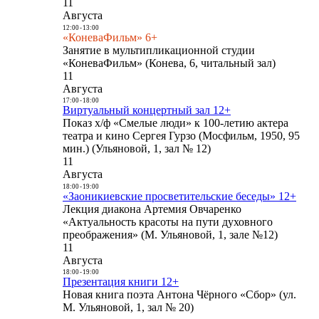
11
Августа
12:00
-
13:00
«КоневаФильм» 6+
Занятие в мультипликационной студии
«КоневаФильм» (Конева, 6, читальный зал)
11
Августа
17:00
-
18:00
Виртуальный концертный зал 12+
Показ х/ф «Смелые люди» к 100-летию актера
театра и кино Сергея Гурзо (Мосфильм, 1950, 95
мин.) (Ульяновой, 1, зал № 12)
11
Августа
18:00
-
19:00
«Заоникиевские просветительские беседы» 12+
Лекция диакона Артемия Овчаренко
«Актуальность красоты на пути духовного
преображения» (М. Ульяновой, 1, зале №12)
11
Августа
18:00
-
19:00
Презентация книги 12+
Новая книга поэта Антона Чёрного «Сбор» (ул.
М. Ульяновой, 1, зал № 20)