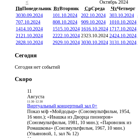
<
Октябрь 2024
Пн
Понедельник
Вт
Вторник
Ср
Среда
Чт
Четверг
30
30.09.2024
1
01.10.2024
2
02.10.2024
3
03.10.2024
7
07.10.2024
8
08.10.2024
9
09.10.2024
10
10.10.2024
14
14.10.2024
15
15.10.2024
16
16.10.2024
17
17.10.2024
21
21.10.2024
22
22.10.2024
23
23.10.2024
24
24.10.2024
28
28.10.2024
29
29.10.2024
30
30.10.2024
31
31.10.2024
Сегодня
Сегодня нет событий
Скоро
11
Августа
11:30
-
12:30
Виртуальный концертный зал 0+
Показ м/ф «Мойдодыр» (Союзмультфильм, 1954,
16 мин.); «Ивашка из Дворца пионеров»
(Союзмультфильм, 1981, 10 мин.); «Паровозик из
Ромашкова» (Союзмультфильм, 1967, 10 мин.)
(Ульяновой, 1, зал № 12)