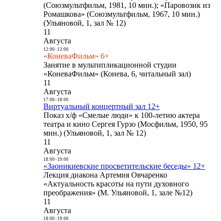
(Союзмультфильм, 1981, 10 мин.); «Паровозик из
Ромашкова» (Союзмультфильм, 1967, 10 мин.)
(Ульяновой, 1, зал № 12)
11
Августа
12:00
-
13:00
«КоневаФильм» 6+
Занятие в мультипликационной студии
«КоневаФильм» (Конева, 6, читальный зал)
11
Августа
17:00
-
18:00
Виртуальный концертный зал 12+
Показ х/ф «Смелые люди» к 100-летию актера
театра и кино Сергея Гурзо (Мосфильм, 1950, 95
мин.) (Ульяновой, 1, зал № 12)
11
Августа
18:00
-
19:00
«Заоникиевские просветительские беседы» 12+
Лекция диакона Артемия Овчаренко
«Актуальность красоты на пути духовного
преображения» (М. Ульяновой, 1, зале №12)
11
Августа
18:00
-
19:00