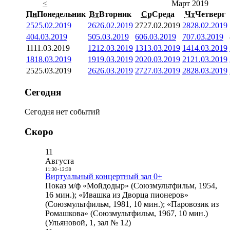
<
Март 2019
Пн
Понедельник
Вт
Вторник
Ср
Среда
Чт
Четверг
25
25.02.2019
26
26.02.2019
27
27.02.2019
28
28.02.2019
4
04.03.2019
5
05.03.2019
6
06.03.2019
7
07.03.2019
11
11.03.2019
12
12.03.2019
13
13.03.2019
14
14.03.2019
18
18.03.2019
19
19.03.2019
20
20.03.2019
21
21.03.2019
25
25.03.2019
26
26.03.2019
27
27.03.2019
28
28.03.2019
Сегодня
Сегодня нет событий
Скоро
11
Августа
11:30
-
12:30
Виртуальный концертный зал 0+
Показ м/ф «Мойдодыр» (Союзмультфильм, 1954,
16 мин.); «Ивашка из Дворца пионеров»
(Союзмультфильм, 1981, 10 мин.); «Паровозик из
Ромашкова» (Союзмультфильм, 1967, 10 мин.)
(Ульяновой, 1, зал № 12)