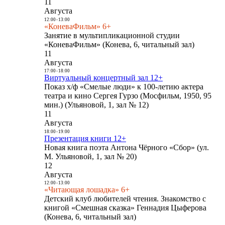
11
Августа
12:00
-
13:00
«КоневаФильм» 6+
Занятие в мультипликационной студии
«КоневаФильм» (Конева, 6, читальный зал)
11
Августа
17:00
-
18:00
Виртуальный концертный зал 12+
Показ х/ф «Смелые люди» к 100-летию актера
театра и кино Сергея Гурзо (Мосфильм, 1950, 95
мин.) (Ульяновой, 1, зал № 12)
11
Августа
18:00
-
19:00
Презентация книги 12+
Новая книга поэта Антона Чёрного «Сбор» (ул.
М. Ульяновой, 1, зал № 20)
12
Августа
12:00
-
13:00
«Читающая лошадка» 6+
Детский клуб любителей чтения. Знакомство с
книгой «Смешная сказка» Геннадия Цыферова
(Конева, 6, читальный зал)