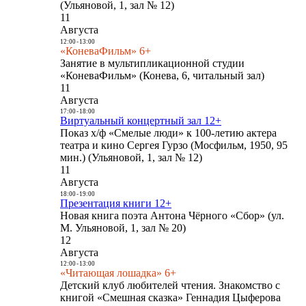
(Ульяновой, 1, зал № 12)
11
Августа
12:00
-
13:00
«КоневаФильм» 6+
Занятие в мультипликационной студии
«КоневаФильм» (Конева, 6, читальный зал)
11
Августа
17:00
-
18:00
Виртуальный концертный зал 12+
Показ х/ф «Смелые люди» к 100-летию актера
театра и кино Сергея Гурзо (Мосфильм, 1950, 95
мин.) (Ульяновой, 1, зал № 12)
11
Августа
18:00
-
19:00
Презентация книги 12+
Новая книга поэта Антона Чёрного «Сбор» (ул.
М. Ульяновой, 1, зал № 20)
12
Августа
12:00
-
13:00
«Читающая лошадка» 6+
Детский клуб любителей чтения. Знакомство с
книгой «Смешная сказка» Геннадия Цыферова