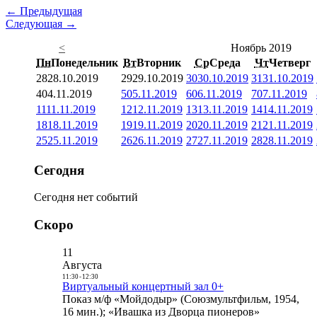
← Предыдущая
Следующая →
<
Ноябрь 2019
Пн
Понедельник
Вт
Вторник
Ср
Среда
Чт
Четверг
28
28.10.2019
29
29.10.2019
30
30.10.2019
31
31.10.2019
4
04.11.2019
5
05.11.2019
6
06.11.2019
7
07.11.2019
11
11.11.2019
12
12.11.2019
13
13.11.2019
14
14.11.2019
18
18.11.2019
19
19.11.2019
20
20.11.2019
21
21.11.2019
25
25.11.2019
26
26.11.2019
27
27.11.2019
28
28.11.2019
Сегодня
Сегодня нет событий
Скоро
11
Августа
11:30
-
12:30
Виртуальный концертный зал 0+
Показ м/ф «Мойдодыр» (Союзмультфильм, 1954,
16 мин.); «Ивашка из Дворца пионеров»