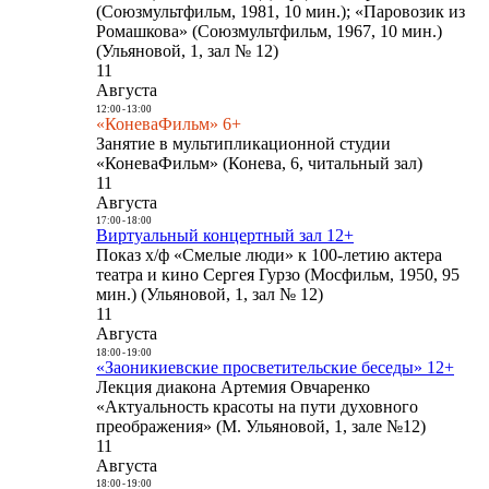
(Союзмультфильм, 1981, 10 мин.); «Паровозик из
Ромашкова» (Союзмультфильм, 1967, 10 мин.)
(Ульяновой, 1, зал № 12)
11
Августа
12:00
-
13:00
«КоневаФильм» 6+
Занятие в мультипликационной студии
«КоневаФильм» (Конева, 6, читальный зал)
11
Августа
17:00
-
18:00
Виртуальный концертный зал 12+
Показ х/ф «Смелые люди» к 100-летию актера
театра и кино Сергея Гурзо (Мосфильм, 1950, 95
мин.) (Ульяновой, 1, зал № 12)
11
Августа
18:00
-
19:00
«Заоникиевские просветительские беседы» 12+
Лекция диакона Артемия Овчаренко
«Актуальность красоты на пути духовного
преображения» (М. Ульяновой, 1, зале №12)
11
Августа
18:00
-
19:00