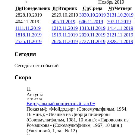
<
Ноябрь 2019
Пн
Понедельник
Вт
Вторник
Ср
Среда
Чт
Четверг
28
28.10.2019
29
29.10.2019
30
30.10.2019
31
31.10.2019
4
04.11.2019
5
05.11.2019
6
06.11.2019
7
07.11.2019
11
11.11.2019
12
12.11.2019
13
13.11.2019
14
14.11.2019
18
18.11.2019
19
19.11.2019
20
20.11.2019
21
21.11.2019
25
25.11.2019
26
26.11.2019
27
27.11.2019
28
28.11.2019
Сегодня
Сегодня нет событий
Скоро
11
Августа
11:30
-
12:30
Виртуальный концертный зал 0+
Показ м/ф «Мойдодыр» (Союзмультфильм, 1954,
16 мин.); «Ивашка из Дворца пионеров»
(Союзмультфильм, 1981, 10 мин.); «Паровозик из
Ромашкова» (Союзмультфильм, 1967, 10 мин.)
(Ульяновой, 1, зал № 12)