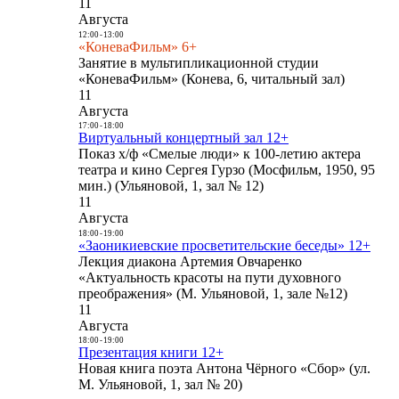
11
Августа
12:00
-
13:00
«КоневаФильм» 6+
Занятие в мультипликационной студии
«КоневаФильм» (Конева, 6, читальный зал)
11
Августа
17:00
-
18:00
Виртуальный концертный зал 12+
Показ х/ф «Смелые люди» к 100-летию актера
театра и кино Сергея Гурзо (Мосфильм, 1950, 95
мин.) (Ульяновой, 1, зал № 12)
11
Августа
18:00
-
19:00
«Заоникиевские просветительские беседы» 12+
Лекция диакона Артемия Овчаренко
«Актуальность красоты на пути духовного
преображения» (М. Ульяновой, 1, зале №12)
11
Августа
18:00
-
19:00
Презентация книги 12+
Новая книга поэта Антона Чёрного «Сбор» (ул.
М. Ульяновой, 1, зал № 20)