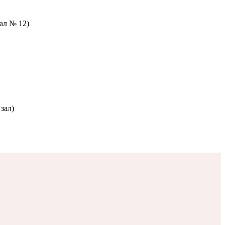
зал № 12)
зал)