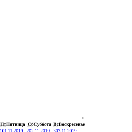
>
Пт
Пятница
Сб
Суббота
Вс
Воскресенье
1
01.11.2019
2
02.11.2019
3
03.11.2019