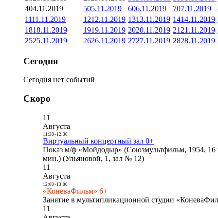
4
04.11.2019
5
05.11.2019
6
06.11.2019
7
07.11.2019
11
11.11.2019
12
12.11.2019
13
13.11.2019
14
14.11.2019
18
18.11.2019
19
19.11.2019
20
20.11.2019
21
21.11.2019
25
25.11.2019
26
26.11.2019
27
27.11.2019
28
28.11.2019
Сегодня
Сегодня нет событий
Скоро
11
Августа
11:30
-
12:30
Виртуальный концертный зал 0+
Показ м/ф «Мойдодыр» (Союзмультфильм, 1954, 16 
мин.) (Ульяновой, 1, зал № 12)
11
Августа
12:00
-
13:00
«КоневаФильм» 6+
Занятие в мультипликационной студии «КоневаФиль
11
Августа