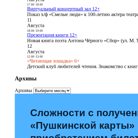
17:00
-
18:00
Виртуальный концертный зал 12+
Показ х/ф «Смелые люди» к 100-летию актера театра
11
Августа
18:00
-
19:00
Презентация книги 12+
Новая книга поэта Антона Чёрного «Сбор» (ул. М. У
12
Августа
12:00
-
13:00
«Читающая лошадка» 6+
Детский клуб любителей чтения. Знакомство с книг
Архивы
Архивы
Сложности с получе
«Пушкинской карты»
приобретением билет