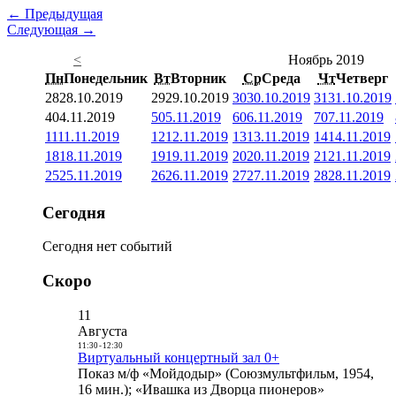
← Предыдущая
Следующая →
<
Ноябрь 2019
Пн
Понедельник
Вт
Вторник
Ср
Среда
Чт
Четверг
28
28.10.2019
29
29.10.2019
30
30.10.2019
31
31.10.2019
4
04.11.2019
5
05.11.2019
6
06.11.2019
7
07.11.2019
11
11.11.2019
12
12.11.2019
13
13.11.2019
14
14.11.2019
18
18.11.2019
19
19.11.2019
20
20.11.2019
21
21.11.2019
25
25.11.2019
26
26.11.2019
27
27.11.2019
28
28.11.2019
Сегодня
Сегодня нет событий
Скоро
11
Августа
11:30
-
12:30
Виртуальный концертный зал 0+
Показ м/ф «Мойдодыр» (Союзмультфильм, 1954,
16 мин.); «Ивашка из Дворца пионеров»