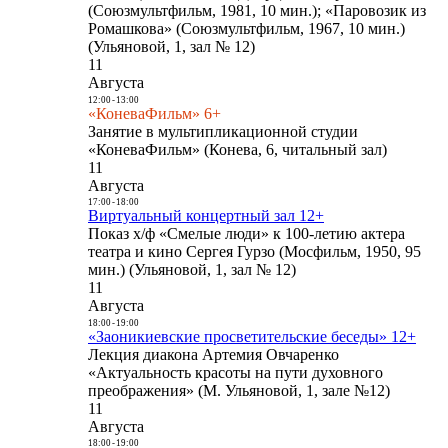
(Союзмультфильм, 1981, 10 мин.); «Паровозик из
Ромашкова» (Союзмультфильм, 1967, 10 мин.)
(Ульяновой, 1, зал № 12)
11
Августа
12:00
-
13:00
«КоневаФильм» 6+
Занятие в мультипликационной студии
«КоневаФильм» (Конева, 6, читальный зал)
11
Августа
17:00
-
18:00
Виртуальный концертный зал 12+
Показ х/ф «Смелые люди» к 100-летию актера
театра и кино Сергея Гурзо (Мосфильм, 1950, 95
мин.) (Ульяновой, 1, зал № 12)
11
Августа
18:00
-
19:00
«Заоникиевские просветительские беседы» 12+
Лекция диакона Артемия Овчаренко
«Актуальность красоты на пути духовного
преображения» (М. Ульяновой, 1, зале №12)
11
Августа
18:00
-
19:00