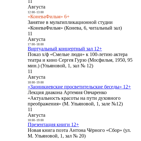
11
Августа
12:00
-
13:00
«КоневаФильм» 6+
Занятие в мультипликационной студии
«КоневаФильм» (Конева, 6, читальный зал)
11
Августа
17:00
-
18:00
Виртуальный концертный зал 12+
Показ х/ф «Смелые люди» к 100-летию актера
театра и кино Сергея Гурзо (Мосфильм, 1950, 95
мин.) (Ульяновой, 1, зал № 12)
11
Августа
18:00
-
19:00
«Заоникиевские просветительские беседы» 12+
Лекция диакона Артемия Овчаренко
«Актуальность красоты на пути духовного
преображения» (М. Ульяновой, 1, зале №12)
11
Августа
18:00
-
19:00
Презентация книги 12+
Новая книга поэта Антона Чёрного «Сбор» (ул.
М. Ульяновой, 1, зал № 20)