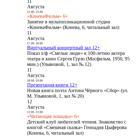
11
Августа
12:00
-
13:00
«КоневаФильм» 6+
Занятие в мультипликационной студии
«КоневаФильм» (Конева, 6, читальный зал)
11
Августа
17:00
-
18:00
Виртуальный концертный зал 12+
Показ х/ф «Смелые люди» к 100-летию актера
театра и кино Сергея Гурзо (Мосфильм, 1950, 95
мин.) (Ульяновой, 1, зал № 12)
11
Августа
18:00
-
19:00
Презентация книги 12+
Новая книга поэта Антона Чёрного «Сбор» (ул.
М. Ульяновой, 1, зал № 20)
12
Августа
12:00
-
13:00
«Читающая лошадка» 6+
Детский клуб любителей чтения. Знакомство с
книгой «Смешная сказка» Геннадия Цыферова
(Конева, 6, читальный зал)