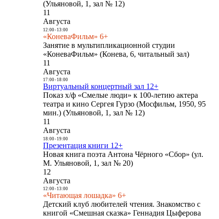
(Ульяновой, 1, зал № 12)
11
Августа
12:00
-
13:00
«КоневаФильм» 6+
Занятие в мультипликационной студии
«КоневаФильм» (Конева, 6, читальный зал)
11
Августа
17:00
-
18:00
Виртуальный концертный зал 12+
Показ х/ф «Смелые люди» к 100-летию актера
театра и кино Сергея Гурзо (Мосфильм, 1950, 95
мин.) (Ульяновой, 1, зал № 12)
11
Августа
18:00
-
19:00
Презентация книги 12+
Новая книга поэта Антона Чёрного «Сбор» (ул.
М. Ульяновой, 1, зал № 20)
12
Августа
12:00
-
13:00
«Читающая лошадка» 6+
Детский клуб любителей чтения. Знакомство с
книгой «Смешная сказка» Геннадия Цыферова