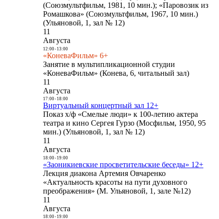
(Союзмультфильм, 1981, 10 мин.); «Паровозик из
Ромашкова» (Союзмультфильм, 1967, 10 мин.)
(Ульяновой, 1, зал № 12)
11
Августа
12:00
-
13:00
«КоневаФильм» 6+
Занятие в мультипликационной студии
«КоневаФильм» (Конева, 6, читальный зал)
11
Августа
17:00
-
18:00
Виртуальный концертный зал 12+
Показ х/ф «Смелые люди» к 100-летию актера
театра и кино Сергея Гурзо (Мосфильм, 1950, 95
мин.) (Ульяновой, 1, зал № 12)
11
Августа
18:00
-
19:00
«Заоникиевские просветительские беседы» 12+
Лекция диакона Артемия Овчаренко
«Актуальность красоты на пути духовного
преображения» (М. Ульяновой, 1, зале №12)
11
Августа
18:00
-
19:00