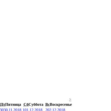
>
Пт
Пятница
Сб
Суббота
Вс
Воскресенье
30
30.11.2018
1
01.12.2018
2
02.12.2018