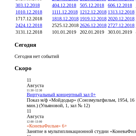
3
03.12.2018
4
04.12.2018
5
05.12.2018
6
06.12.2018
10
10.12.2018
11
11.12.2018
12
12.12.2018
13
13.12.2018
17
17.12.2018
18
18.12.2018
19
19.12.2018
20
20.12.2018
24
24.12.2018
25
25.12.2018
26
26.12.2018
27
27.12.2018
31
31.12.2018
1
01.01.2019
2
02.01.2019
3
03.01.2019
Сегодня
Сегодня нет событий
Скоро
11
Августа
11:30
-
12:30
Виртуальный концертный зал 0+
Показ м/ф «Мойдодыр» (Союзмультфильм, 1954, 16 
мин.) (Ульяновой, 1, зал № 12)
11
Августа
12:00
-
13:00
«КоневаФильм» 6+
Занятие в мультипликационной студии «КоневаФиль