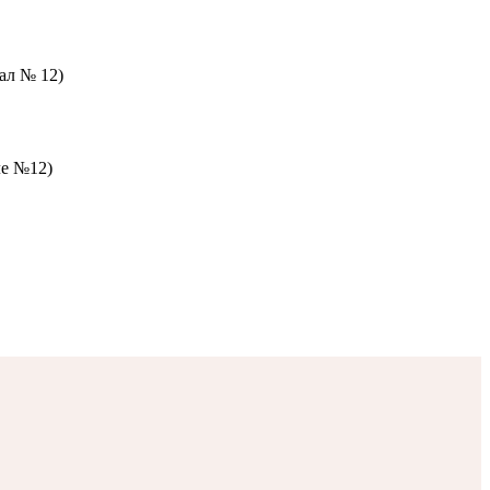
зал № 12)
ле №12)