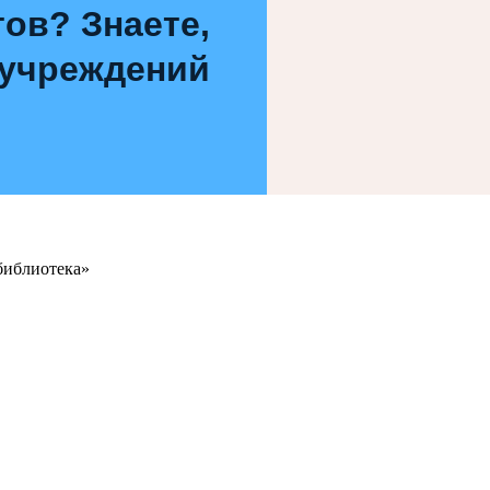
ов? Знаете,
 учреждений
библиотека»