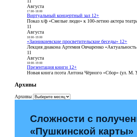
11
Августа
17:00
-
18:00
Виртуальный концертный зал 12+
Показ х/ф «Смелые люди» к 100-летию актера театра
11
Августа
18:00
-
19:00
«Заоникиевские просветительские беседы» 12+
Лекция диакона Артемия Овчаренко «Актуальность 
11
Августа
18:00
-
19:00
Презентация книги 12+
Новая книга поэта Антона Чёрного «Сбор» (ул. М. У
Архивы
Архивы
Сложности с получе
«Пушкинской карты»