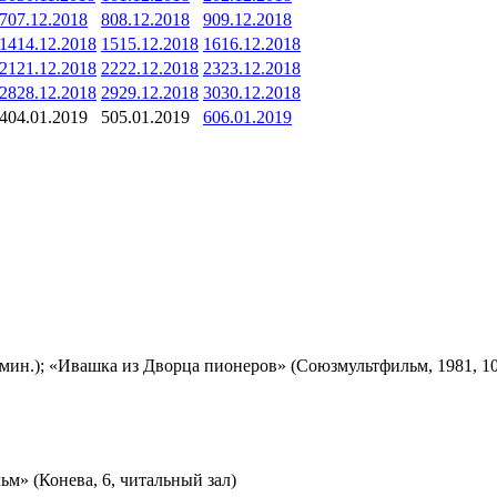
7
07.12.2018
8
08.12.2018
9
09.12.2018
14
14.12.2018
15
15.12.2018
16
16.12.2018
21
21.12.2018
22
22.12.2018
23
23.12.2018
28
28.12.2018
29
29.12.2018
30
30.12.2018
4
04.01.2019
5
05.01.2019
6
06.01.2019
мин.); «Ивашка из Дворца пионеров» (Союзмультфильм, 1981, 10
м» (Конева, 6, читальный зал)