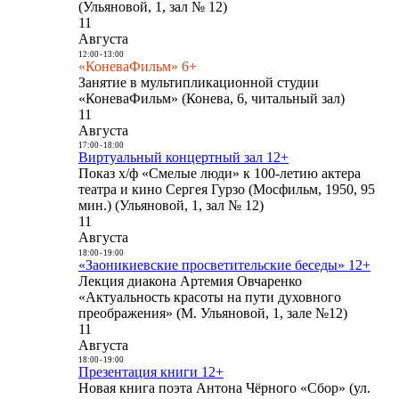
(Ульяновой, 1, зал № 12)
11
Августа
12:00
-
13:00
«КоневаФильм» 6+
Занятие в мультипликационной студии
«КоневаФильм» (Конева, 6, читальный зал)
11
Августа
17:00
-
18:00
Виртуальный концертный зал 12+
Показ х/ф «Смелые люди» к 100-летию актера
театра и кино Сергея Гурзо (Мосфильм, 1950, 95
мин.) (Ульяновой, 1, зал № 12)
11
Августа
18:00
-
19:00
«Заоникиевские просветительские беседы» 12+
Лекция диакона Артемия Овчаренко
«Актуальность красоты на пути духовного
преображения» (М. Ульяновой, 1, зале №12)
11
Августа
18:00
-
19:00
Презентация книги 12+
Новая книга поэта Антона Чёрного «Сбор» (ул.