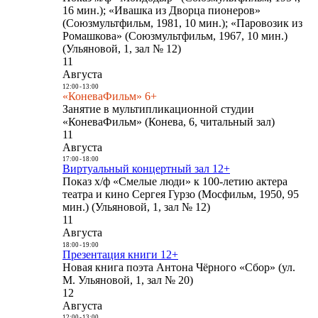
16 мин.); «Ивашка из Дворца пионеров»
(Союзмультфильм, 1981, 10 мин.); «Паровозик из
Ромашкова» (Союзмультфильм, 1967, 10 мин.)
(Ульяновой, 1, зал № 12)
11
Августа
12:00
-
13:00
«КоневаФильм» 6+
Занятие в мультипликационной студии
«КоневаФильм» (Конева, 6, читальный зал)
11
Августа
17:00
-
18:00
Виртуальный концертный зал 12+
Показ х/ф «Смелые люди» к 100-летию актера
театра и кино Сергея Гурзо (Мосфильм, 1950, 95
мин.) (Ульяновой, 1, зал № 12)
11
Августа
18:00
-
19:00
Презентация книги 12+
Новая книга поэта Антона Чёрного «Сбор» (ул.
М. Ульяновой, 1, зал № 20)
12
Августа
12:00
-
13:00