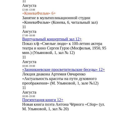
11
Августа
12:00
-
13:00
«КоневаФильм» 6+
Занятие в мультипликационной студии
«КоневаФильм» (Конева, 6, читальный зал)
11
Августа
17:00
-
18:00
Виртуальный концертный зал 12+
Показ х/ф «Смелые люди» к 100-летию актера
театра и кино Сергея Гурзо (Мосфильм, 1950, 95
мин.) (Ульяновой, 1, зал № 12)
11
Августа
18:00
-
19:00
«Заоникиевские просветительские беседы» 12+
Лекция диакона Артемия Овчаренко
«Актуальность красоты на пути духовного
преображения» (М. Ульяновой, 1, зале №12)
11
Августа
18:00
-
19:00
Презентация книги 12+
Новая книга поэта Антона Чёрного «Сбор» (ул.
М. Ульяновой, 1, зал № 20)