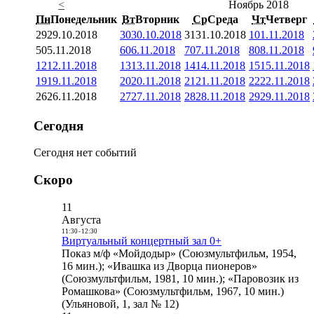
<
Ноябрь 2018
Пн
Понедельник
Вт
Вторник
Ср
Среда
Чт
Четверг
29
29.10.2018
30
30.10.2018
31
31.10.2018
1
01.11.2018
5
05.11.2018
6
06.11.2018
7
07.11.2018
8
08.11.2018
12
12.11.2018
13
13.11.2018
14
14.11.2018
15
15.11.2018
19
19.11.2018
20
20.11.2018
21
21.11.2018
22
22.11.2018
26
26.11.2018
27
27.11.2018
28
28.11.2018
29
29.11.2018
Сегодня
Сегодня нет событий
Скоро
11
Августа
11:30
-
12:30
Виртуальный концертный зал 0+
Показ м/ф «Мойдодыр» (Союзмультфильм, 1954,
16 мин.); «Ивашка из Дворца пионеров»
(Союзмультфильм, 1981, 10 мин.); «Паровозик из
Ромашкова» (Союзмультфильм, 1967, 10 мин.)
(Ульяновой, 1, зал № 12)