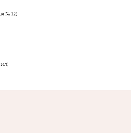
зал № 12)
зал)