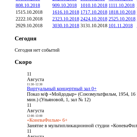
8
08.10.2018
9
09.10.2018
10
10.10.2018
11
11.10.2018
15
15.10.2018
16
16.10.2018
17
17.10.2018
18
18.10.2018
22
22.10.2018
23
23.10.2018
24
24.10.2018
25
25.10.2018
29
29.10.2018
30
30.10.2018
31
31.10.2018
1
01.11.2018
Сегодня
Сегодня нет событий
Скоро
11
Августа
11:30
-
12:30
Виртуальный концертный зал 0+
Показ м/ф «Мойдодыр» (Союзмультфильм, 1954, 16 
мин.) (Ульяновой, 1, зал № 12)
11
Августа
12:00
-
13:00
«КоневаФильм» 6+
Занятие в мультипликационной студии «КоневаФиль
11
Августа