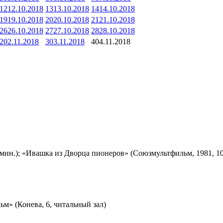
12
12.10.2018
13
13.10.2018
14
14.10.2018
19
19.10.2018
20
20.10.2018
21
21.10.2018
26
26.10.2018
27
27.10.2018
28
28.10.2018
2
02.11.2018
3
03.11.2018
4
04.11.2018
мин.); «Ивашка из Дворца пионеров» (Союзмультфильм, 1981, 10
м» (Конева, 6, читальный зал)