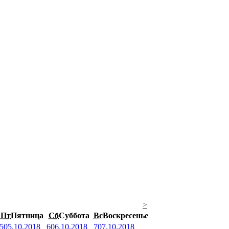
>
Пт
Пятница
Сб
Суббота
Вс
Воскресенье
5
05.10.2018
6
06.10.2018
7
07.10.2018