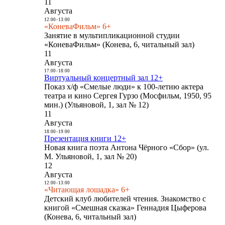
11
Августа
12:00
-
13:00
«КоневаФильм» 6+
Занятие в мультипликационной студии
«КоневаФильм» (Конева, 6, читальный зал)
11
Августа
17:00
-
18:00
Виртуальный концертный зал 12+
Показ х/ф «Смелые люди» к 100-летию актера
театра и кино Сергея Гурзо (Мосфильм, 1950, 95
мин.) (Ульяновой, 1, зал № 12)
11
Августа
18:00
-
19:00
Презентация книги 12+
Новая книга поэта Антона Чёрного «Сбор» (ул.
М. Ульяновой, 1, зал № 20)
12
Августа
12:00
-
13:00
«Читающая лошадка» 6+
Детский клуб любителей чтения. Знакомство с
книгой «Смешная сказка» Геннадия Цыферова
(Конева, 6, читальный зал)