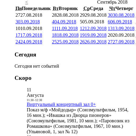
<
Сентябрь 2018
Пн
Понедельник
Вт
Вторник
Ср
Среда
Чт
Четверг
27
27.08.2018
28
28.08.2018
29
29.08.2018
30
30.08.2018
3
03.09.2018
4
04.09.2018
5
05.09.2018
6
06.09.2018
10
10.09.2018
11
11.09.2018
12
12.09.2018
13
13.09.2018
17
17.09.2018
18
18.09.2018
19
19.09.2018
20
20.09.2018
24
24.09.2018
25
25.09.2018
26
26.09.2018
27
27.09.2018
Сегодня
Сегодня нет событий
Скоро
11
Августа
11:30
-
12:30
Виртуальный концертный зал 0+
Показ м/ф «Мойдодыр» (Союзмультфильм, 1954,
16 мин.); «Ивашка из Дворца пионеров»
(Союзмультфильм, 1981, 10 мин.); «Паровозик из
Ромашкова» (Союзмультфильм, 1967, 10 мин.)
(Ульяновой, 1, зал № 12)