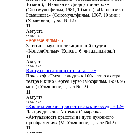
16 мин.); «Ивашка из Дворца пионеров»
(Союзмультфильм, 1981, 10 мин.); «Паровозик из
Ромашкова» (Союзмультфильм, 1967, 10 мин.)
(Ульяновой, 1, зал № 12)
11
Августа
12:00
-
13:00
«КоневаФильм» 6+
Занятие в мультипликационной студии
«КоневаФильм» (Конева, 6, читальный зал)
11
Августа
17:00
-
18:00
Виртуальный концертный зал 12+
Показ х/ф «Смелые люди» к 100-летию актера
театра и кино Сергея Гурзо (Мосфильм, 1950, 95
мин.) (Ульяновой, 1, зал № 12)
11
Августа
18:00
-
19:00
«Заоникиевские просветительские беседы» 12+
Лекция диакона Артемия Овчаренко
«Актуальность красоты на пути духовного
преображения» (М. Ульяновой, 1, зале №12)
11