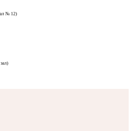
зал № 12)
зал)