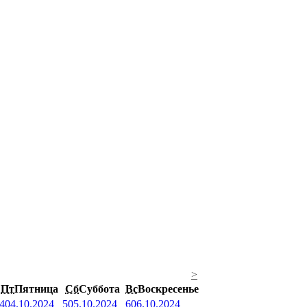
>
Пт
Пятница
Сб
Суббота
Вс
Воскресенье
4
04.10.2024
5
05.10.2024
6
06.10.2024