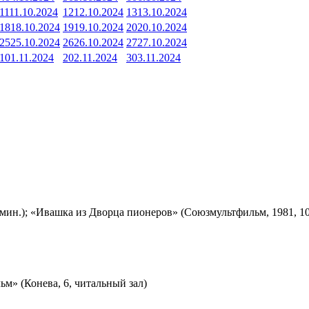
11
11.10.2024
12
12.10.2024
13
13.10.2024
18
18.10.2024
19
19.10.2024
20
20.10.2024
25
25.10.2024
26
26.10.2024
27
27.10.2024
1
01.11.2024
2
02.11.2024
3
03.11.2024
мин.); «Ивашка из Дворца пионеров» (Союзмультфильм, 1981, 10
м» (Конева, 6, читальный зал)