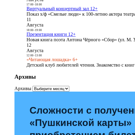
17:00
-
18:00
Виртуальный концертный зал 12+
Показ х/ф «Смелые люди» к 100-летию актера театра
11
Августа
18:00
-
19:00
Презентация книги 12+
Новая книга поэта Антона Чёрного «Сбор» (ул. М. У
12
Августа
12:00
-
13:00
«Читающая лошадка» 6+
Детский клуб любителей чтения. Знакомство с книг
Архивы
Архивы
Сложности с получе
«Пушкинской карты»
приобретением билет