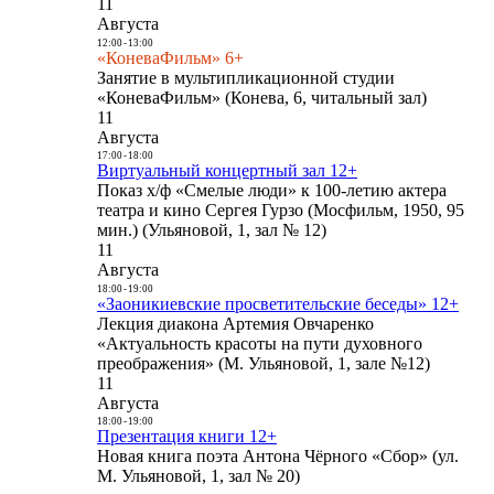
11
Августа
12:00
-
13:00
«КоневаФильм» 6+
Занятие в мультипликационной студии
«КоневаФильм» (Конева, 6, читальный зал)
11
Августа
17:00
-
18:00
Виртуальный концертный зал 12+
Показ х/ф «Смелые люди» к 100-летию актера
театра и кино Сергея Гурзо (Мосфильм, 1950, 95
мин.) (Ульяновой, 1, зал № 12)
11
Августа
18:00
-
19:00
«Заоникиевские просветительские беседы» 12+
Лекция диакона Артемия Овчаренко
«Актуальность красоты на пути духовного
преображения» (М. Ульяновой, 1, зале №12)
11
Августа
18:00
-
19:00
Презентация книги 12+
Новая книга поэта Антона Чёрного «Сбор» (ул.
М. Ульяновой, 1, зал № 20)