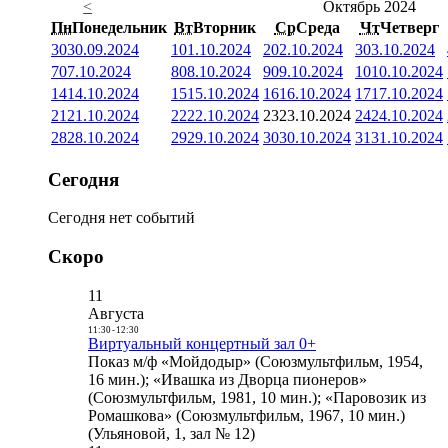
<
Октябрь 2024
Пн
Понедельник
Вт
Вторник
Ср
Среда
Чт
Четверг
30
30.09.2024
1
01.10.2024
2
02.10.2024
3
03.10.2024
7
07.10.2024
8
08.10.2024
9
09.10.2024
10
10.10.2024
14
14.10.2024
15
15.10.2024
16
16.10.2024
17
17.10.2024
21
21.10.2024
22
22.10.2024
23
23.10.2024
24
24.10.2024
28
28.10.2024
29
29.10.2024
30
30.10.2024
31
31.10.2024
Сегодня
Сегодня нет событий
Скоро
11
Августа
11:30
-
12:30
Виртуальный концертный зал 0+
Показ м/ф «Мойдодыр» (Союзмультфильм, 1954,
16 мин.); «Ивашка из Дворца пионеров»
(Союзмультфильм, 1981, 10 мин.); «Паровозик из
Ромашкова» (Союзмультфильм, 1967, 10 мин.)
(Ульяновой, 1, зал № 12)