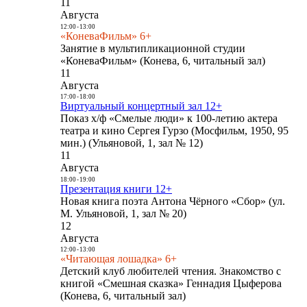
11
Августа
12:00
-
13:00
«КоневаФильм» 6+
Занятие в мультипликационной студии
«КоневаФильм» (Конева, 6, читальный зал)
11
Августа
17:00
-
18:00
Виртуальный концертный зал 12+
Показ х/ф «Смелые люди» к 100-летию актера
театра и кино Сергея Гурзо (Мосфильм, 1950, 95
мин.) (Ульяновой, 1, зал № 12)
11
Августа
18:00
-
19:00
Презентация книги 12+
Новая книга поэта Антона Чёрного «Сбор» (ул.
М. Ульяновой, 1, зал № 20)
12
Августа
12:00
-
13:00
«Читающая лошадка» 6+
Детский клуб любителей чтения. Знакомство с
книгой «Смешная сказка» Геннадия Цыферова
(Конева, 6, читальный зал)