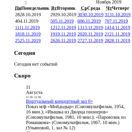
<
Ноябрь 2019
Пн
Понедельник
Вт
Вторник
Ср
Среда
Чт
Четверг
28
28.10.2019
29
29.10.2019
30
30.10.2019
31
31.10.2019
4
04.11.2019
5
05.11.2019
6
06.11.2019
7
07.11.2019
11
11.11.2019
12
12.11.2019
13
13.11.2019
14
14.11.2019
18
18.11.2019
19
19.11.2019
20
20.11.2019
21
21.11.2019
25
25.11.2019
26
26.11.2019
27
27.11.2019
28
28.11.2019
Сегодня
Сегодня нет событий
Скоро
11
Августа
11:30
-
12:30
Виртуальный концертный зал 0+
Показ м/ф «Мойдодыр» (Союзмультфильм, 1954,
16 мин.); «Ивашка из Дворца пионеров»
(Союзмультфильм, 1981, 10 мин.); «Паровозик из
Ромашкова» (Союзмультфильм, 1967, 10 мин.)
(Ульяновой, 1, зал № 12)