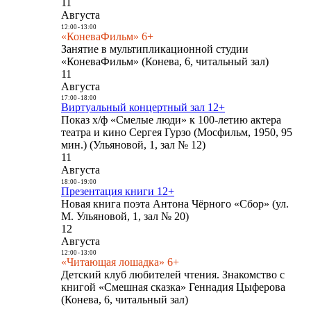
11
Августа
12:00
-
13:00
«КоневаФильм» 6+
Занятие в мультипликационной студии
«КоневаФильм» (Конева, 6, читальный зал)
11
Августа
17:00
-
18:00
Виртуальный концертный зал 12+
Показ х/ф «Смелые люди» к 100-летию актера
театра и кино Сергея Гурзо (Мосфильм, 1950, 95
мин.) (Ульяновой, 1, зал № 12)
11
Августа
18:00
-
19:00
Презентация книги 12+
Новая книга поэта Антона Чёрного «Сбор» (ул.
М. Ульяновой, 1, зал № 20)
12
Августа
12:00
-
13:00
«Читающая лошадка» 6+
Детский клуб любителей чтения. Знакомство с
книгой «Смешная сказка» Геннадия Цыферова
(Конева, 6, читальный зал)