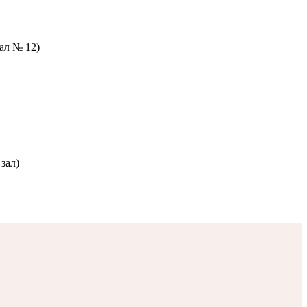
зал № 12)
зал)