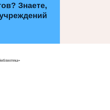
ов? Знаете,
 учреждений
библиотека»