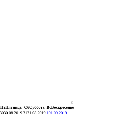
>
Пт
Пятница
Сб
Суббота
Вс
Воскресенье
30
30.08.2019
31
31.08.2019
1
01.09.2019