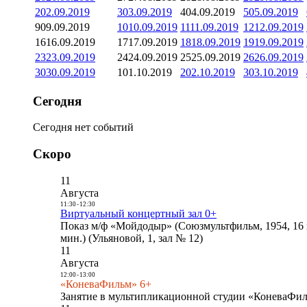
2
02.09.2019
3
03.09.2019
4
04.09.2019
5
05.09.2019
9
09.09.2019
10
10.09.2019
11
11.09.2019
12
12.09.2019
16
16.09.2019
17
17.09.2019
18
18.09.2019
19
19.09.2019
23
23.09.2019
24
24.09.2019
25
25.09.2019
26
26.09.2019
30
30.09.2019
1
01.10.2019
2
02.10.2019
3
03.10.2019
Сегодня
Сегодня нет событий
Скоро
11
Августа
11:30
-
12:30
Виртуальный концертный зал 0+
Показ м/ф «Мойдодыр» (Союзмультфильм, 1954, 16 
мин.) (Ульяновой, 1, зал № 12)
11
Августа
12:00
-
13:00
«КоневаФильм» 6+
Занятие в мультипликационной студии «КоневаФиль