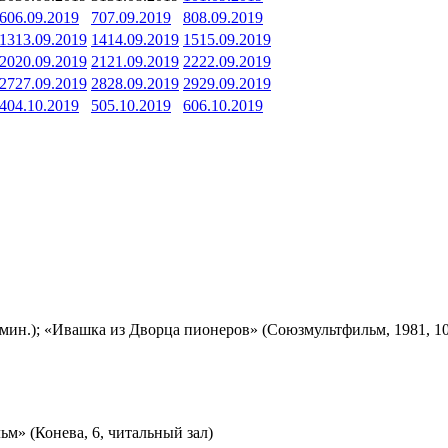
6
06.09.2019
7
07.09.2019
8
08.09.2019
13
13.09.2019
14
14.09.2019
15
15.09.2019
20
20.09.2019
21
21.09.2019
22
22.09.2019
27
27.09.2019
28
28.09.2019
29
29.09.2019
4
04.10.2019
5
05.10.2019
6
06.10.2019
мин.); «Ивашка из Дворца пионеров» (Союзмультфильм, 1981, 10
м» (Конева, 6, читальный зал)