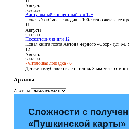
11
Августа
17:00
-
18:00
Виртуальный концертный зал 12+
Показ х/ф «Смелые люди» к 100-летию актера театра
11
Августа
18:00
-
19:00
Презентация книги 12+
Новая книга поэта Антона Чёрного «Сбор» (ул. М. У
12
Августа
12:00
-
13:00
«Читающая лошадка» 6+
Детский клуб любителей чтения. Знакомство с книг
Архивы
Архивы
Сложности с получе
«Пушкинской карты»