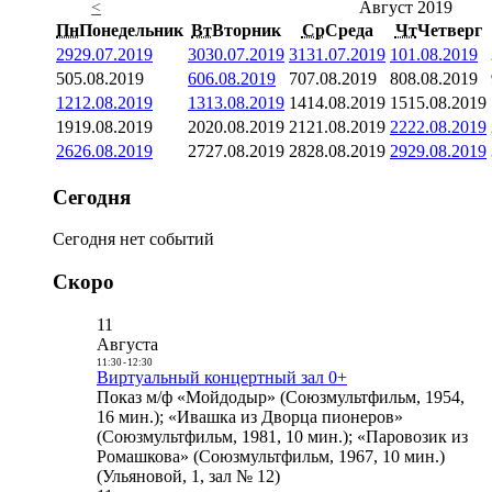
<
Август 2019
Пн
Понедельник
Вт
Вторник
Ср
Среда
Чт
Четверг
29
29.07.2019
30
30.07.2019
31
31.07.2019
1
01.08.2019
5
05.08.2019
6
06.08.2019
7
07.08.2019
8
08.08.2019
12
12.08.2019
13
13.08.2019
14
14.08.2019
15
15.08.2019
19
19.08.2019
20
20.08.2019
21
21.08.2019
22
22.08.2019
26
26.08.2019
27
27.08.2019
28
28.08.2019
29
29.08.2019
Сегодня
Сегодня нет событий
Скоро
11
Августа
11:30
-
12:30
Виртуальный концертный зал 0+
Показ м/ф «Мойдодыр» (Союзмультфильм, 1954,
16 мин.); «Ивашка из Дворца пионеров»
(Союзмультфильм, 1981, 10 мин.); «Паровозик из
Ромашкова» (Союзмультфильм, 1967, 10 мин.)
(Ульяновой, 1, зал № 12)