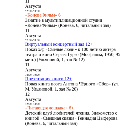
11
Августа
12:00
-
13:00
«КоневаФильм» 6+
Занятие в мультипликационной студии
«КоневаФильм» (Конева, 6, читальный зал)
11
Августа
17:00
-
18:00
Виртуальный концертный зал 12+
Показ х/ф «Смелые люди» к 100-летию актера
театра и кино Сергея Гурзо (Мосфильм, 1950, 95
мин.) (Ульяновой, 1, зал № 12)
11
Августа
18:00
-
19:00
Презентация книги 12+
Новая книга поэта Антона Чёрного «Сбор» (ул.
М. Ульяновой, 1, зал № 20)
12
Августа
12:00
-
13:00
«Читающая лошадка» 6+
Детский клуб любителей чтения. Знакомство с
книгой «Смешная сказка» Геннадия Цыферова
(Конева, 6, читальный зал)