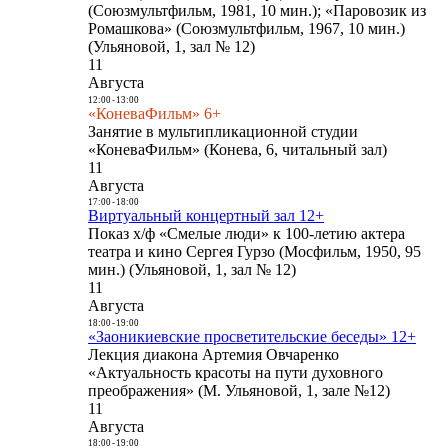
(Союзмультфильм, 1981, 10 мин.); «Паровозик из
Ромашкова» (Союзмультфильм, 1967, 10 мин.)
(Ульяновой, 1, зал № 12)
11
Августа
12:00
-
13:00
«КоневаФильм» 6+
Занятие в мультипликационной студии
«КоневаФильм» (Конева, 6, читальный зал)
11
Августа
17:00
-
18:00
Виртуальный концертный зал 12+
Показ х/ф «Смелые люди» к 100-летию актера
театра и кино Сергея Гурзо (Мосфильм, 1950, 95
мин.) (Ульяновой, 1, зал № 12)
11
Августа
18:00
-
19:00
«Заоникиевские просветительские беседы» 12+
Лекция диакона Артемия Овчаренко
«Актуальность красоты на пути духовного
преображения» (М. Ульяновой, 1, зале №12)
11
Августа
18:00
-
19:00