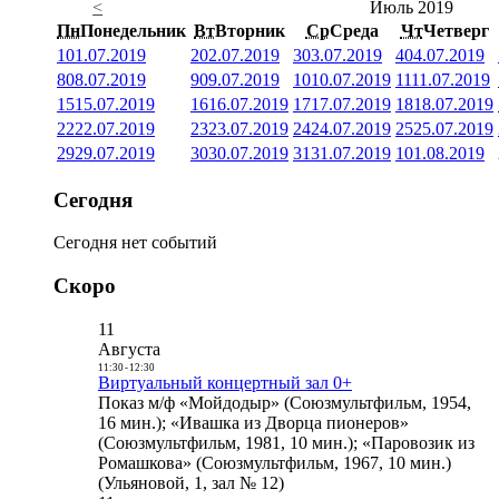
<
Июль 2019
Пн
Понедельник
Вт
Вторник
Ср
Среда
Чт
Четверг
1
01.07.2019
2
02.07.2019
3
03.07.2019
4
04.07.2019
8
08.07.2019
9
09.07.2019
10
10.07.2019
11
11.07.2019
15
15.07.2019
16
16.07.2019
17
17.07.2019
18
18.07.2019
22
22.07.2019
23
23.07.2019
24
24.07.2019
25
25.07.2019
29
29.07.2019
30
30.07.2019
31
31.07.2019
1
01.08.2019
Сегодня
Сегодня нет событий
Скоро
11
Августа
11:30
-
12:30
Виртуальный концертный зал 0+
Показ м/ф «Мойдодыр» (Союзмультфильм, 1954,
16 мин.); «Ивашка из Дворца пионеров»
(Союзмультфильм, 1981, 10 мин.); «Паровозик из
Ромашкова» (Союзмультфильм, 1967, 10 мин.)
(Ульяновой, 1, зал № 12)