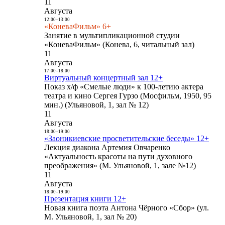
11
Августа
12:00
-
13:00
«КоневаФильм» 6+
Занятие в мультипликационной студии
«КоневаФильм» (Конева, 6, читальный зал)
11
Августа
17:00
-
18:00
Виртуальный концертный зал 12+
Показ х/ф «Смелые люди» к 100-летию актера
театра и кино Сергея Гурзо (Мосфильм, 1950, 95
мин.) (Ульяновой, 1, зал № 12)
11
Августа
18:00
-
19:00
«Заоникиевские просветительские беседы» 12+
Лекция диакона Артемия Овчаренко
«Актуальность красоты на пути духовного
преображения» (М. Ульяновой, 1, зале №12)
11
Августа
18:00
-
19:00
Презентация книги 12+
Новая книга поэта Антона Чёрного «Сбор» (ул.
М. Ульяновой, 1, зал № 20)