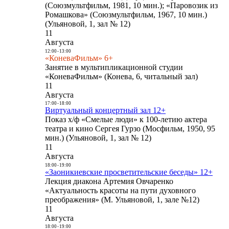
(Союзмультфильм, 1981, 10 мин.); «Паровозик из
Ромашкова» (Союзмультфильм, 1967, 10 мин.)
(Ульяновой, 1, зал № 12)
11
Августа
12:00
-
13:00
«КоневаФильм» 6+
Занятие в мультипликационной студии
«КоневаФильм» (Конева, 6, читальный зал)
11
Августа
17:00
-
18:00
Виртуальный концертный зал 12+
Показ х/ф «Смелые люди» к 100-летию актера
театра и кино Сергея Гурзо (Мосфильм, 1950, 95
мин.) (Ульяновой, 1, зал № 12)
11
Августа
18:00
-
19:00
«Заоникиевские просветительские беседы» 12+
Лекция диакона Артемия Овчаренко
«Актуальность красоты на пути духовного
преображения» (М. Ульяновой, 1, зале №12)
11
Августа
18:00
-
19:00