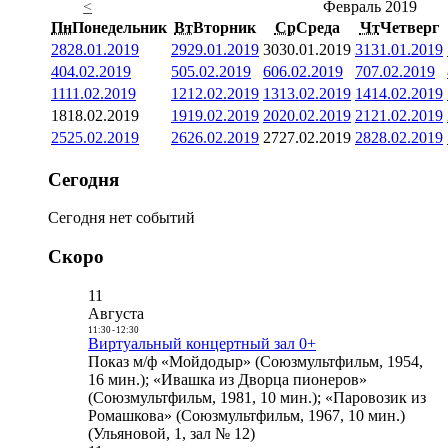
<
Февраль 2019
Пн
Понедельник
Вт
Вторник
Ср
Среда
Чт
Четверг
28
28.01.2019
29
29.01.2019
30
30.01.2019
31
31.01.2019
4
04.02.2019
5
05.02.2019
6
06.02.2019
7
07.02.2019
11
11.02.2019
12
12.02.2019
13
13.02.2019
14
14.02.2019
18
18.02.2019
19
19.02.2019
20
20.02.2019
21
21.02.2019
25
25.02.2019
26
26.02.2019
27
27.02.2019
28
28.02.2019
Сегодня
Сегодня нет событий
Скоро
11
Августа
11:30
-
12:30
Виртуальный концертный зал 0+
Показ м/ф «Мойдодыр» (Союзмультфильм, 1954,
16 мин.); «Ивашка из Дворца пионеров»
(Союзмультфильм, 1981, 10 мин.); «Паровозик из
Ромашкова» (Союзмультфильм, 1967, 10 мин.)
(Ульяновой, 1, зал № 12)