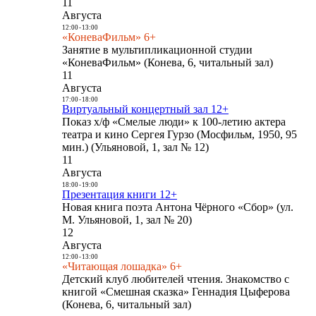
11
Августа
12:00
-
13:00
«КоневаФильм» 6+
Занятие в мультипликационной студии
«КоневаФильм» (Конева, 6, читальный зал)
11
Августа
17:00
-
18:00
Виртуальный концертный зал 12+
Показ х/ф «Смелые люди» к 100-летию актера
театра и кино Сергея Гурзо (Мосфильм, 1950, 95
мин.) (Ульяновой, 1, зал № 12)
11
Августа
18:00
-
19:00
Презентация книги 12+
Новая книга поэта Антона Чёрного «Сбор» (ул.
М. Ульяновой, 1, зал № 20)
12
Августа
12:00
-
13:00
«Читающая лошадка» 6+
Детский клуб любителей чтения. Знакомство с
книгой «Смешная сказка» Геннадия Цыферова
(Конева, 6, читальный зал)