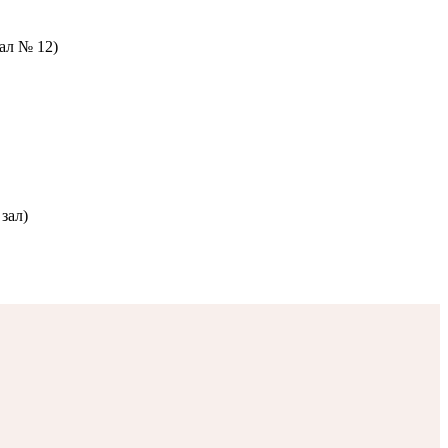
зал № 12)
зал)