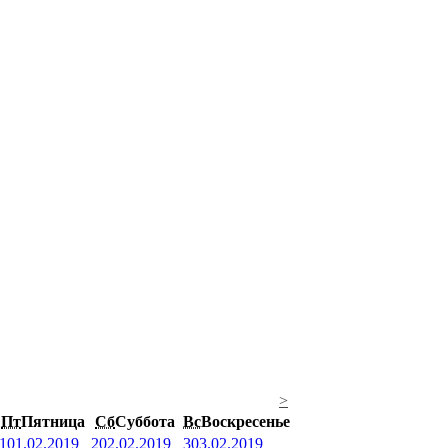
>
Пт
Пятница
Сб
Суббота
Вс
Воскресенье
1
01.02.2019
2
02.02.2019
3
03.02.2019