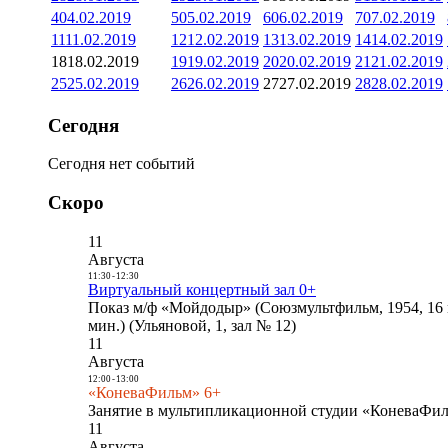
4
04.02.2019
5
05.02.2019
6
06.02.2019
7
07.02.2019
11
11.02.2019
12
12.02.2019
13
13.02.2019
14
14.02.2019
18
18.02.2019
19
19.02.2019
20
20.02.2019
21
21.02.2019
25
25.02.2019
26
26.02.2019
27
27.02.2019
28
28.02.2019
Сегодня
Сегодня нет событий
Скоро
11
Августа
11:30
-
12:30
Виртуальный концертный зал 0+
Показ м/ф «Мойдодыр» (Союзмультфильм, 1954, 16 
мин.) (Ульяновой, 1, зал № 12)
11
Августа
12:00
-
13:00
«КоневаФильм» 6+
Занятие в мультипликационной студии «КоневаФиль
11
Августа