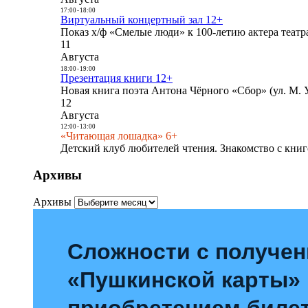
17:00
-
18:00
Виртуальный концертный зал 12+
Показ х/ф «Смелые люди» к 100-летию актера театра
11
Августа
18:00
-
19:00
Презентация книги 12+
Новая книга поэта Антона Чёрного «Сбор» (ул. М. У
12
Августа
12:00
-
13:00
«Читающая лошадка» 6+
Детский клуб любителей чтения. Знакомство с книг
Архивы
Архивы
Сложности с получе
«Пушкинской карты»
приобретением билет