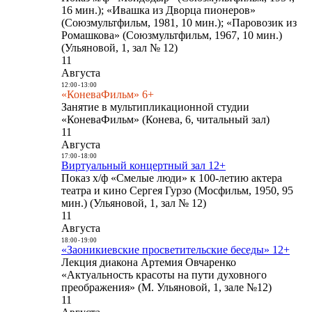
16 мин.); «Ивашка из Дворца пионеров»
(Союзмультфильм, 1981, 10 мин.); «Паровозик из
Ромашкова» (Союзмультфильм, 1967, 10 мин.)
(Ульяновой, 1, зал № 12)
11
Августа
12:00
-
13:00
«КоневаФильм» 6+
Занятие в мультипликационной студии
«КоневаФильм» (Конева, 6, читальный зал)
11
Августа
17:00
-
18:00
Виртуальный концертный зал 12+
Показ х/ф «Смелые люди» к 100-летию актера
театра и кино Сергея Гурзо (Мосфильм, 1950, 95
мин.) (Ульяновой, 1, зал № 12)
11
Августа
18:00
-
19:00
«Заоникиевские просветительские беседы» 12+
Лекция диакона Артемия Овчаренко
«Актуальность красоты на пути духовного
преображения» (М. Ульяновой, 1, зале №12)
11