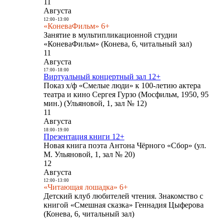
11
Августа
12:00
-
13:00
«КоневаФильм» 6+
Занятие в мультипликационной студии
«КоневаФильм» (Конева, 6, читальный зал)
11
Августа
17:00
-
18:00
Виртуальный концертный зал 12+
Показ х/ф «Смелые люди» к 100-летию актера
театра и кино Сергея Гурзо (Мосфильм, 1950, 95
мин.) (Ульяновой, 1, зал № 12)
11
Августа
18:00
-
19:00
Презентация книги 12+
Новая книга поэта Антона Чёрного «Сбор» (ул.
М. Ульяновой, 1, зал № 20)
12
Августа
12:00
-
13:00
«Читающая лошадка» 6+
Детский клуб любителей чтения. Знакомство с
книгой «Смешная сказка» Геннадия Цыферова
(Конева, 6, читальный зал)